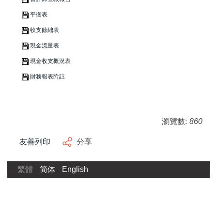
平衡表
收支餘絀表
現金流量表
現金收支概況表
財務報表附註
瀏覽數:
860
友善列印
分享
繁體
简体
English