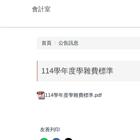
跳
會計室
到
主
要
內
容
首頁
公告訊息
區
114學年度學雜費標準
114學年度學雜費標準.pdf
友善列印