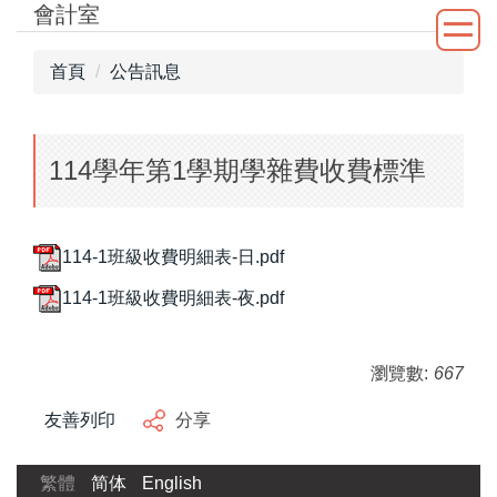
會計室
跳
到
主
首頁
公告訊息
要
內
容
114學年第1學期學雜費收費標準
區
114-1班級收費明細表-日.pdf
114-1班級收費明細表-夜.pdf
瀏覽數:
667
友善列印
分享
繁體
简体
English