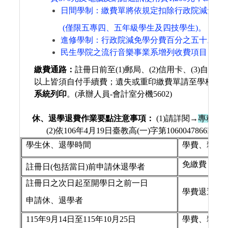
日間學制：繳費單將依規定扣除行政院減免學
(
僅限五專四、五年級
學生
及四技學生
)。
進修學制：
行政院減免
學分費百分之五十。
民生學院之流行音樂事業系增列收費項目「音
繳費通路：
註冊日前至
(1)
郵局、
(2)
信用卡、
(3)
自動櫃
以上皆
須自付手續費；遺失
或重印繳費單請至學校首
系統列印
。
(
承辦人員
-
會計室分機
5602)
休、退學退費作業要點注意事項：
(1)
請詳閱
→
專科以
(2)
依106
年4
月
19
日臺教高(一)字第1060047866B
號
學生休、退學時間
學費、雜費
免繳費，已
註冊日
(
包括
當日
)
前申請休退學者
註冊日之次日起至開學日之前一日
學費退還三
申請休、退學者
115
年9
月14
日至
115
年10
月25
日
學費、雜費