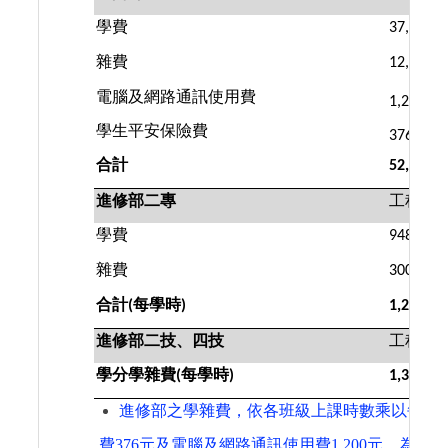
學費
37,913
雜費
12,930
電腦及網路通訊使用費
1,200
學生平安保險費
376
合計
52,419
進修部二專
工程學
學費
948
雜費
300
合計
每學時
(
)
1,248
進修部二技、四技
工程學
學分學雜費
每學時
(
)
1,380
進修部之
學雜費
，依各班級上課時數乘以每學
費
376
元及電腦及網路通訊使用費
1
,
200
元，為
學雜