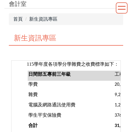
會計室
跳
到
主
首頁
新生資訊專區
要
內
新生資訊專區
容
區
115
學年度各項學分學雜費之收費標準如下：
日間部五專前三年級
工程學
學費
20,410
雜費
9,280
電腦及網路通訊使用費
1,200
學生平安保險費
376
合計
31,266