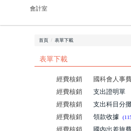
跳
會計室
到
主
要
內
容
首頁
表單下載
區
表單下載
經費核銷
國科會人事
經費核銷
支出證明單
經費核銷
支出科目分
經費核銷
領款收據
(1
經費核銷
國內出差旅費