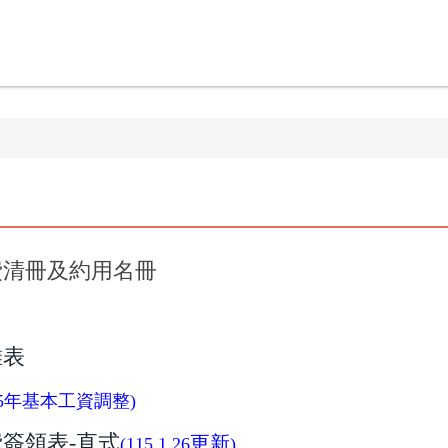
費清冊及約用名冊
攤表
15年基本工資調整)
簽領表-直
式
更新
(115.1.26
)