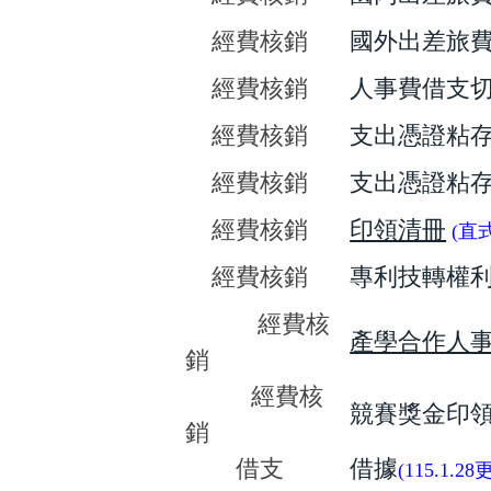
經費核銷
國外出差旅費
經費核銷
人事費借支
經費核銷
支出憑證粘存
經費核銷
支出憑證粘存
經費核銷
印領清冊
(
直
經費核銷
專利技轉權
經費核
產學合作人
銷
經費核
競賽獎金印
銷
借支
借據
(
115.1.28