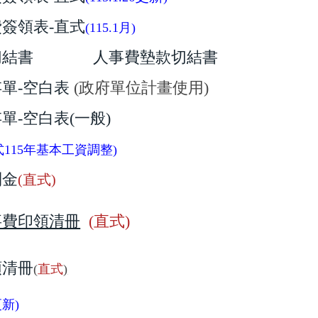
簽領表-
直式
(115.1月)
切結書
人事費墊款切結書
單-空白表
(政府單位計畫使用)
單-空白表(一般)
式
115年基本工資調整)
利金
(直式
)
事費印領清冊
(直式
)
領清冊
(
直式
)
更新)